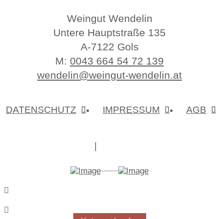
Weingut Wendelin
Untere Hauptstraße 135
A-7122 Gols
M:
0043 664 54 72 139
wendelin@weingut-wendelin.at
DATENSCHUTZ
IMPRESSUM
AGB