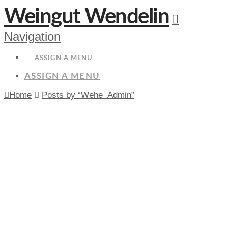
Weingut Wendelin
Navigation
ASSIGN A MENU
ASSIGN A MENU
Home
Posts by “Wehe_Admin”