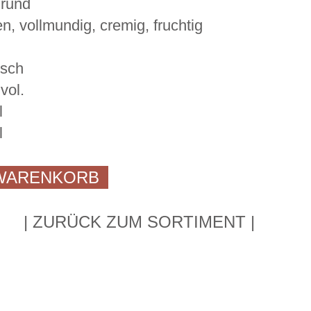
rund
en, vollmundig, cremig, fruchtig
isch
vol.
l
l
 WARENKORB
ZURÜCK ZUM SORTIMENT