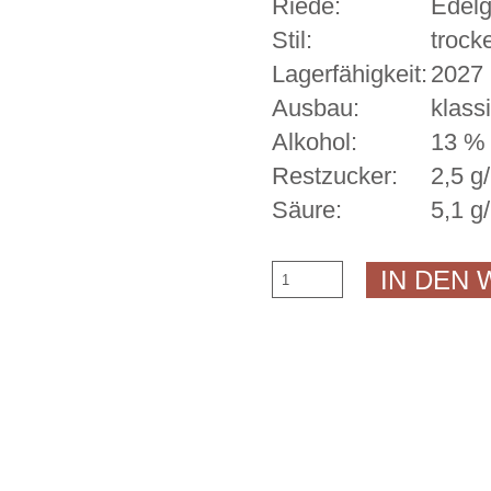
Riede:
Edelg
Stil:
trock
Lagerfähigkeit:
2027
Ausbau:
klass
Alkohol:
13 % 
Restzucker:
2,5 g/
Säure:
5,1 g/
Chardonnay
IN DEN
2025
Menge