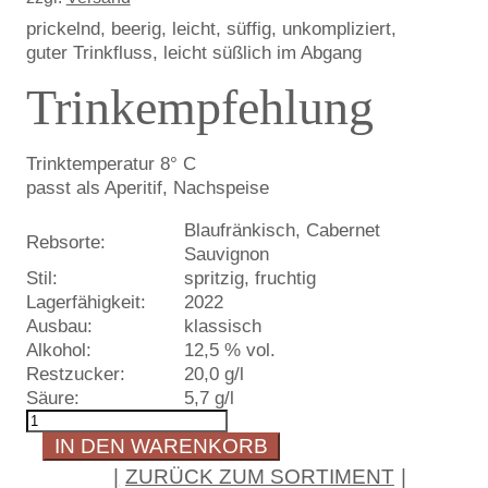
prickelnd, beerig, leicht, süffig, unkompliziert,
guter Trinkfluss, leicht süßlich im Abgang
Trinkempfehlung
Trinktemperatur 8° C
passt als Aperitif, Nachspeise
Blaufränkisch, Cabernet
Rebsorte:
Sauvignon
Stil:
spritzig, fruchtig
Lagerfähigkeit:
2022
Ausbau:
klassisch
Alkohol:
12,5 % vol.
Restzucker:
20,0 g/l
Säure:
5,7 g/l
Frizzante
Rose
IN DEN WARENKORB
Menge
ZURÜCK ZUM SORTIMENT