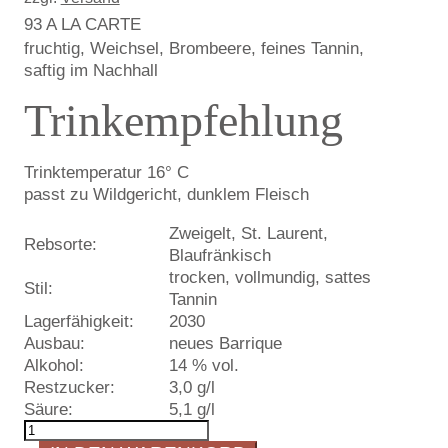
93 A LA CARTE
fruchtig, Weichsel, Brombeere, feines Tannin,
saftig im Nachhall
Trinkempfehlung
Trinktemperatur 16° C
passt zu Wildgericht, dunklem Fleisch
Zweigelt, St. Laurent,
Rebsorte:
Blaufränkisch
trocken, vollmundig, sattes
Stil:
Tannin
Lagerfähigkeit:
2030
Ausbau:
neues Barrique
Alkohol:
14 % vol.
Restzucker:
3,0 g/l
Säure:
5,1 g/l
Ganta
2021